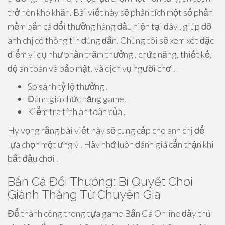
trở nên khó khăn. Bài viết này sẽ phân tích một số phần
mềm bắn cá đổi thưởng hàng đầu hiện tại đây , giúp đỡ
anh chị có thông tin đúng đắn. Chúng tôi sẽ xem xét đặc
điểm ví dụ như phần trăm thưởng , chức năng, thiết kế,
độ an toàn và bảo mật, và dịch vụ người chơi.
So sánh tỷ lệ thưởng .
Đánh giá chức năng game.
Kiểm tra tính an toàn của .
Hy vọng rằng bài viết này sẽ cung cấp cho anh chị để
lựa chọn một ưng ý . Hãy nhớ luôn đánh giá cẩn thận khi
bắt đầu chơi .
Bắn Cá Đổi Thưởng: Bí Quyết Chơi
Giành Thắng Từ Chuyên Gia
Để thành công trong tựa game Bắn Cá Online đầy thú