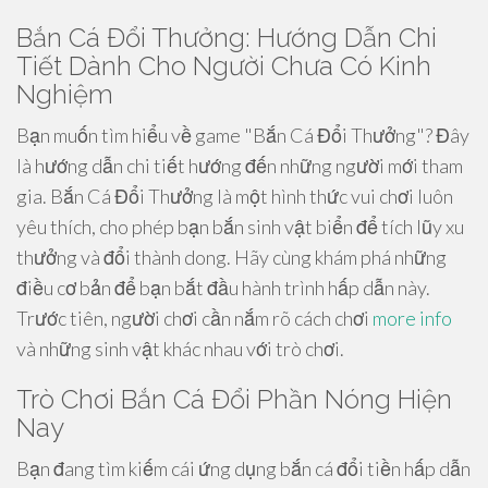
Bắn Cá Đổi Thưởng: Hướng Dẫn Chi
Tiết Dành Cho Người Chưa Có Kinh
Nghiệm
Bạn muốn tìm hiểu về game "Bắn Cá Đổi Thưởng"? Đây
là hướng dẫn chi tiết hướng đến những người mới tham
gia. Bắn Cá Đổi Thưởng là một hình thức vui chơi luôn
yêu thích, cho phép bạn bắn sinh vật biển để tích lũy xu
thưởng và đổi thành dong. Hãy cùng khám phá những
điều cơ bản để bạn bắt đầu hành trình hấp dẫn này.
Trước tiên, người chơi cần nắm rõ cách chơi
more info
và những sinh vật khác nhau với trò chơi.
Trò Chơi Bắn Cá Đổi Phần Nóng Hiện
Nay
Bạn đang tìm kiếm cái ứng dụng bắn cá đổi tiền hấp dẫn